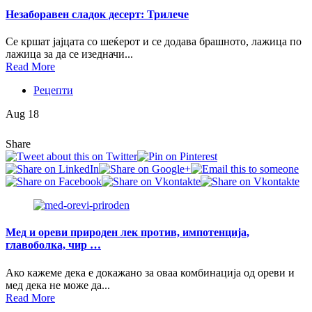
Незаборавен сладок десерт: Трилече
Се кршат јајцата со шеќерот и се додава брашното, лажица по
лажица за да се изедначи...
Read More
Рецепти
Aug 18
Share
Мед и ореви природен лек против, импотенција,
главоболка, чир …
Ако кажеме дека е докажано за оваа комбинација од ореви и
мед дека не може да...
Read More