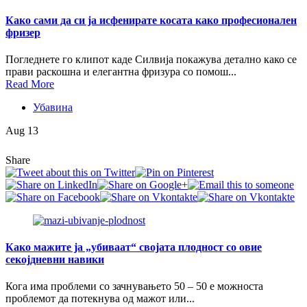
Како сами да си ја исфенирате косата како професионален
фризер
Погледнете го клипот каде Силвија покажува детално како се
прави раскошна и елегантна фризура со помош...
Read More
Убавина
Aug 13
Share
Како мажите ја „убиваат“ својата плодност со овие
секојдневни навики
Кога има проблеми со зачнувањето 50 – 50 е можноста
проблемот да потекнува од мажот или...