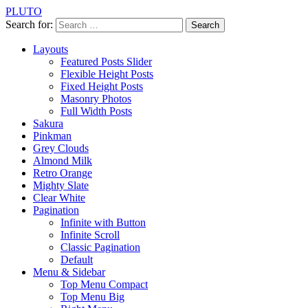
PLUTO
Search for:
Layouts
Featured Posts Slider
Flexible Height Posts
Fixed Height Posts
Masonry Photos
Full Width Posts
Sakura
Pinkman
Grey Clouds
Almond Milk
Retro Orange
Mighty Slate
Clear White
Pagination
Infinite with Button
Infinite Scroll
Classic Pagination
Default
Menu & Sidebar
Top Menu Compact
Top Menu Big