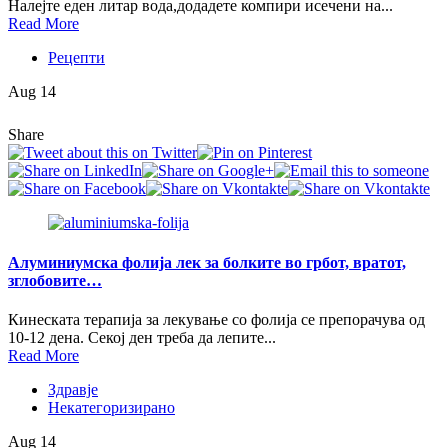
Налејте еден литар вода,додадете компири исечени на...
Read More
Рецепти
Aug 14
Share
Алуминиумска фолија лек за болките во грбот, вратот,
зглобовите…
Кинеската терапија за лекување со фолија се препорачува од
10-12 дена. Секој ден треба да лепите...
Read More
Здравје
Некатегоризирано
Aug 14