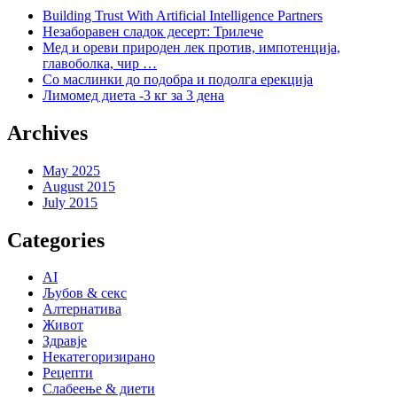
Building Trust With Artificial Intelligence Partners
Незаборавен сладок десерт: Трилече
Мед и ореви природен лек против, импотенција,
главоболка, чир …
Со маслинки до подобра и подолга ерекција
Лимомед диета -3 кг за 3 дена
Archives
May 2025
August 2015
July 2015
Categories
AI
Љубов & секс
Алтернатива
Живот
Здравје
Некатегоризирано
Рецепти
Слабеење & диети