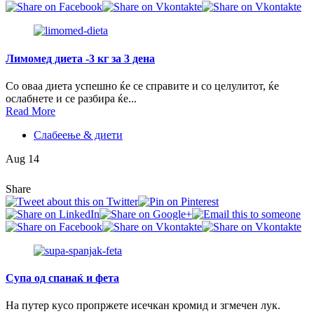
Лимомед диета -3 кг за 3 дена
Со оваа диета успешно ќе се справите и со целулитот, ќе
ослабнете и се разбира ќе...
Read More
Слабеење & диети
Aug 14
Share
Супа од спанаќ и фета
На путер кусо пропржете исечкан кромид и згмечен лук.