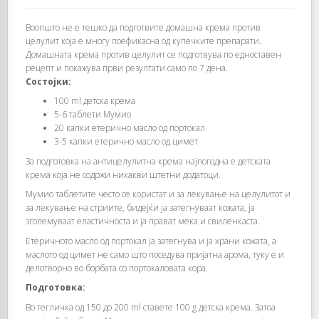
Воопшто не е тешко да подготвите домашна крема против
целулит која е многу поефикасна од купечките препарати.
Домашната крема против целулит се подготвува по едноставен
рецепт и покажува први резултати само по 7 дена.
Состојки:
100 ml детска крема
5-6 таблети Мумио
20 капки етерично масло од портокал
3-5 капки етерично масло од цимет
За подготовка на антицелулитна крема најпогодна е детската
крема која не содржи никакви штетни додатоци.
Мумио таблетите често се користат и за лекување на целулитот и
за лекување на стриите, бидејќи ја затегнуваат кожата, ја
зголемуваат еластичноста и ја прават мека и свиленкаста.
Етеричното масло од портокал ја затегнува и ја храни кожата, а
маслото од цимет не само што поседува пријатна арома, туку е и
делотворно во борбата со портокаловата кора.
Подготовка:
Во тегличка од 150 до 200 ml ставете 100 g детска крема. Затоа