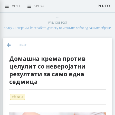
PLUTO
MENU
SIDEBAR
PREVIOUS POST
Колку килограми ќе ослабете доколку го исфлите лебот од вашите оброци
SHARE
Домашна крема против
целулит со неверојатни
резултати за само една
седмица
Убавина