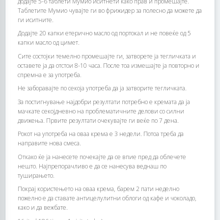
додајте 5-6 таблети Мумио иситнети како прав и промешајте.
Таблетите Мумио чувајте ги во фрижидер за полесно да можете да
ги иситните.
Додајте 20 капки етерично масло од портокал и не повеќе од 5
капки масло од цимет.
Сите состојки темелно промешајте ги, затворете ја тегличката и
оставете ја да отстои 8-10 часа. После тоа измешајте ја повторно и
спремна е за употреба.
Не заборавајте по секоја употреба да ја затворите тегличката.
За постигнување најдобри резултати потребно е кремата да ја
мачкате секојдневно на проблематичните делови со силни
движења. Првите резултати очекувајте ги веќе по 7 дена.
Рокот на употреба на оваа крема е 3 недели. Потоа треба да
направите нова смеса.
Откако ќе ја нанесете почекајте да се впие пред да облечете
нешто. Најпрепорачливо е да се нанесува веднаш по
туширањето.
Покрај користењето на оваа крема, барем 2 пати неделно
пожелно е да ставате антицелулитни облоги од кафе и чоколадо,
како и да вежбате.