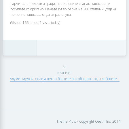
парчињата пилешки гради, па листовите спанаќ, кашкавал и
посипете со оригано. Печете ги во рерна на 200 степени, додека
не почне кашкавалот да се растопува.
(Visited 166 times, 1 visits today)
NEXT POST
Алуминиумска фолија лек за болките во грбот, вратот, зглобовите…
Theme Pluto - Copyright Osetin Inc. 2014