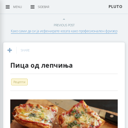
PLUTO
MENU
SIDEBAR
PREVIOUS POST
Како сами да си ја исфенирате косата како професионален фризер
SHARE
Пица од лепчиња
Рецепти