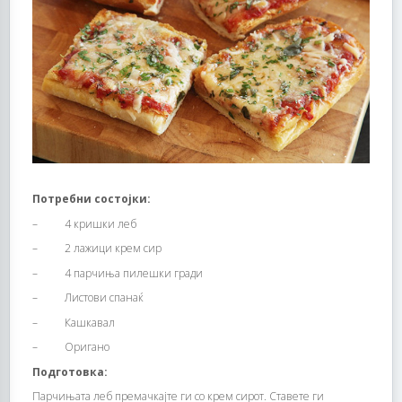
Потребни состојки:
– 4 кришки леб
– 2 лажици крем сир
– 4 парчиња пилешки гради
– Листови спанаќ
– Кашкавал
– Оригано
Подготовка:
Парчињата леб премачкајте ги со крем сирот. Ставете ги