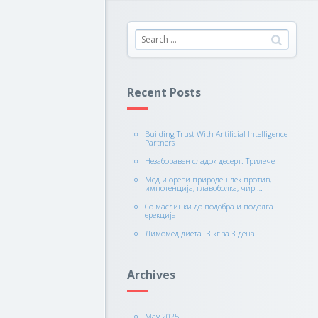
Recent Posts
Building Trust With Artificial Intelligence
Partners
Незаборавен сладок десерт: Трилече
Мед и ореви природен лек против,
импотенција, главоболка, чир …
Со маслинки до подобра и подолга
ерекција
Лимомед диета -3 кг за 3 дена
Archives
May 2025