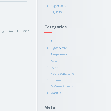
August 2015
July 2015
Categories
right Osetin Inc. 2014
AI
Љубов & секс
Алтернатива
Живот
Здравје
Некатегоризирано
Рецепти
Слабеење & диети
Убавина
Meta