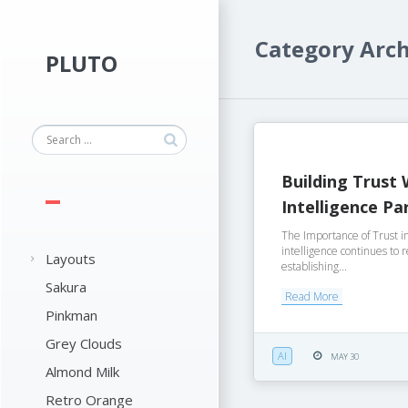
Category Arch
PLUTO
Building Trust W
Intelligence Pa
The Importance of Trust in 
intelligence continues to
Layouts
establishing...
Sakura
Read More
Pinkman
Grey Clouds
AI
MAY 30
Almond Milk
Retro Orange