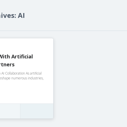
ives: AI
ith Artificial
rtners
AI Collaboration As artificial
 reshape numerous industries,