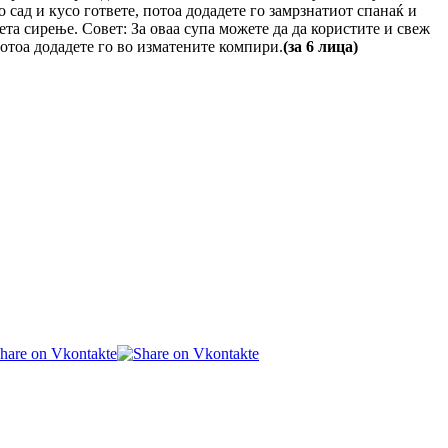
о сад и кусо гответе, потоа додадете го замрзнатиот спанаќ и
фета сирење. Совет: За оваа супа можете да да користите и свеж
 потоа додадете го во изматените компири.
(за 6 лица)