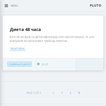
PLUTO
MENU
Диета 48 часа
Кога сте во фаза на детоксификација или прочистување, се што
внесувате во организмот треба да помогне...
Read More
Слабеење & диети
JUL 27
PAGE 3 OF 3
«
1
2
3