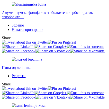
Алуминиумска фолија лек за болките во грбот, вратот,
зглобовите…
Здравје
Некатегоризирано
Share
Пица од лепчиња
Рецепти
Share