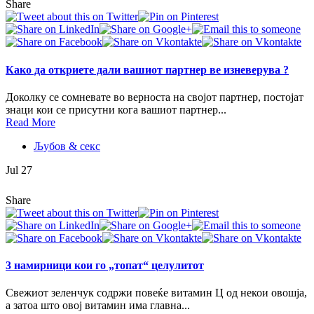
Share
Како да откриете дали вашиот партнер ве изневерува ?
Доколку се сомневате во верноста на својот партнер, постојат
знаци кои се присутни кога вашиот партнер...
Read More
Љубов & секс
Jul 27
Share
3 намирници кои го „топат“ целулитот
Свежиот зеленчук содржи повеќе витамин Ц од некои овошја,
а затоа што овој витамин има главна...