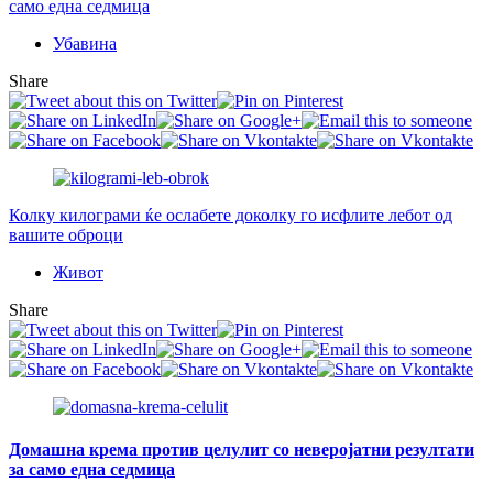
само една седмица
Убавина
Share
Колку килограми ќе ослабете доколку го исфлите лебот од
вашите оброци
Живот
Share
Домашна крема против целулит со неверојатни резултати
за само една седмица