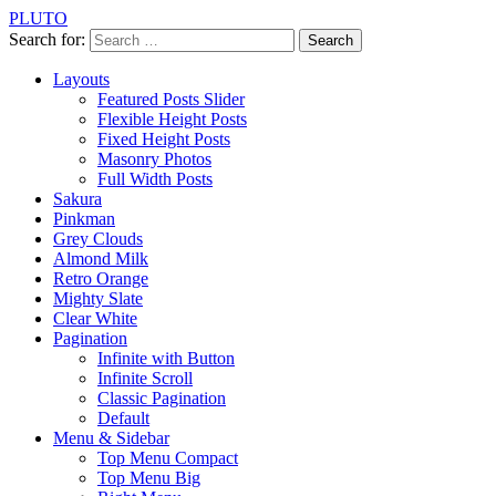
PLUTO
Search for:
Layouts
Featured Posts Slider
Flexible Height Posts
Fixed Height Posts
Masonry Photos
Full Width Posts
Sakura
Pinkman
Grey Clouds
Almond Milk
Retro Orange
Mighty Slate
Clear White
Pagination
Infinite with Button
Infinite Scroll
Classic Pagination
Default
Menu & Sidebar
Top Menu Compact
Top Menu Big