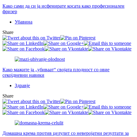
Како сами да си ја исфенирате косата како професионален
фризер
Убавина
Share
Како мажите ја „убиваат“ својата плодност со овие
секојдневни навики
Здравје
Share
Домашна крема против целулит со неверојатни резултати за