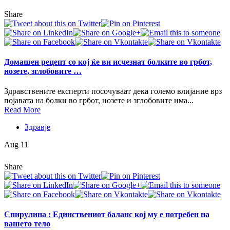
Share
Домашен рецепт со кој ќе ви исчезнат болките во грбот,
нозете, зглобовите …
Здравствените експерти посочуваат дека големо влијание врз
појавата на болки во грбот, нозете и зглобовите има...
Read More
Здравје
Aug 11
Share
Спирулина : Единствениот баланс кој му е потребен на
вашето тело