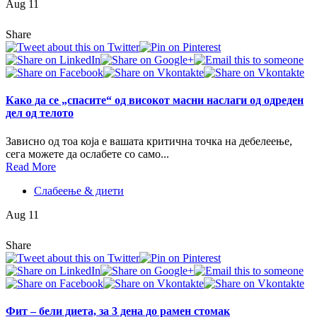
Aug 11
Share
Како да се „спасите“ од високот масни наслаги од одреден
дел од телото
Зависно од тоа која е вашата критична точка на дебелеење,
сега можете да ослабете со само...
Read More
Слабеење & диети
Aug 11
Share
Фит – бели диета, за 3 дена до рамен стомак