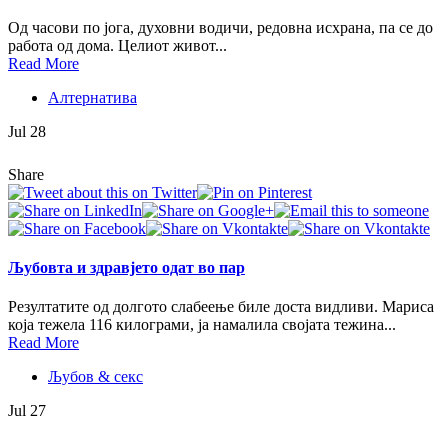
Од часови по јога, духовни водичи, редовна исхрана, па се до
работа од дома. Целиот живот...
Read More
Алтернатива
Jul 28
Share
Љубовта и здравјето одат во пар
Резултатите од долгото слабеење биле доста видливи. Мариса
која тежела 116 килограми, ја намалила својата тежина...
Read More
Љубов & секс
Jul 27