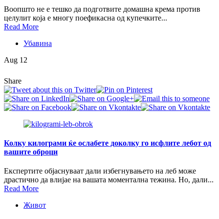
Воопшто не е тешко да подготвите домашна крема против
целулит која е многу поефикасна од купечките...
Read More
Убавина
Aug 12
Share
Колку килограми ќе ослабете доколку го исфлите лебот од
вашите оброци
Експертите објаснуваат дали избегнувањето на леб може
драстично да влијае на вашата моментална тежина. Но, дали...
Read More
Живот