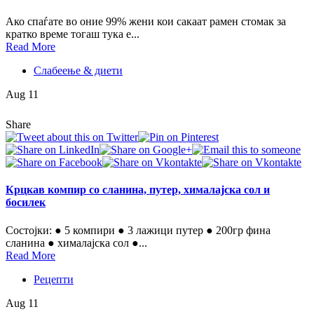
Ако спаѓате во оние 99% жени кои сакаат рамен стомак за
кратко време тогаш тука е...
Read More
Слабеење & диети
Aug 11
Share
Крцкав компир со сланина, путер, хималајска сол и
босилек
Состојки: ● 5 компири ● 3 лажици путер ● 200гр фина
сланина ● хималајска сол ●...
Read More
Рецепти
Aug 11